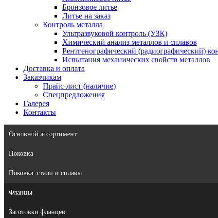
Бронзовое литье
Литье на заказ
Контроль металла
Ультразвуковой контроль (УЗК)
Химический анализ металлов и сплавов
Рентгенографический (радиографический) кон
Испытания механических свойств металлов
Доставка и оплата
Заказчикам
Прайс-лист (наличие)
Спецпредложения
Галерея
Контакты
Основной ассортимент
Поковка
Поковка: cтали и сплавы
Фланцы
Заготовки фланцев