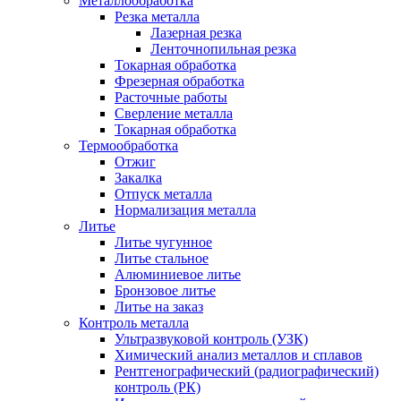
Металлообработка
Резка металла
Лазерная резка
Ленточнопильная резка
Токарная обработка
Фрезерная обработка
Расточные работы
Сверление металла
Токарная обработка
Термообработка
Отжиг
Закалка
Отпуск металла
Нормализация металла
Литье
Литье чугунное
Литье стальное
Алюминиевое литье
Бронзовое литье
Литье на заказ
Контроль металла
Ультразвуковой контроль (УЗК)
Химический анализ металлов и сплавов
Рентгенографический (радиографический)
контроль (РК)