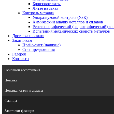
Бронзовое литье
Литье на заказ
Контроль металла
Ультразвуковой контроль (УЗК)
Химический анализ металлов и сплавов
Рентгенографический (радиографический) кон
Испытания механических свойств металлов
Доставка и оплата
Заказчикам
Прайс-лист (наличие)
Спецпредложения
Галерея
Контакты
Основной ассортимент
Поковка
Поковка: cтали и сплавы
Фланцы
Заготовки фланцев